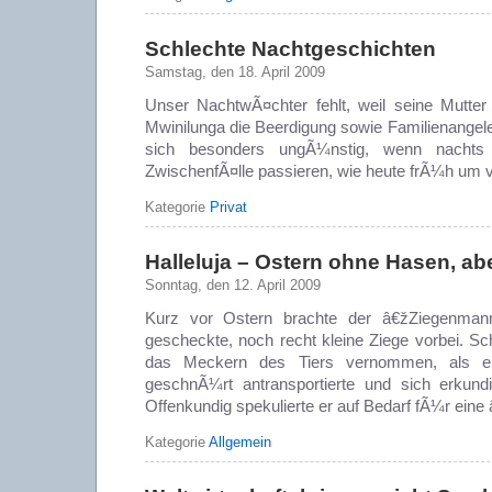
Schlechte Nachtgeschichten
Samstag, den 18. April 2009
Unser NachtwÃ¤chter fehlt, weil seine Mutter
Mwinilunga die Beerdigung sowie Familienangelege
sich besonders ungÃ¼nstig, wenn nachts 
ZwischenfÃ¤lle passieren, wie heute frÃ¼h um v
Kategorie
Privat
Halleluja – Ostern ohne Hasen, ab
Sonntag, den 12. April 2009
Kurz vor Ostern brachte der â€žZiegenma
gescheckte, noch recht kleine Ziege vorbei. Sc
das Meckern des Tiers vernommen, als e
geschnÃ¼rt antransportierte und sich erkundi
Offenkundig spekulierte er auf Bedarf fÃ¼r ein
Kategorie
Allgemein