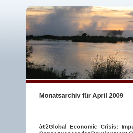
Monatsarchiv für April 2009
â€žGlobal Economic Crisis: Im