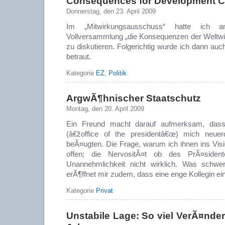
Consequences for Development 
Donnerstag, den 23. April 2009
Im „Mitwirkungsausschuss“ hatte ich 
Vollversammlung „die Konsequenzen der Weltwi
zu diskutieren. Folgerichtig wurde ich dann auch
betraut.
Kategorie
EZ
,
Politik
ArgwÃ¶hnischer Staatschutz
Montag, den 20. April 2009
Ein Freund macht darauf aufmerksam, dass
(â€žoffice of the presidentâ€œ) mich neuerd
beÃ¤ugten. Die Frage, warum ich ihnen ins Visier
offen; die NervositÃ¤t ob des PrÃ¤sident
Unannehmlichkeit nicht wirklich. Was schwe
erÃ¶ffnet mir zudem, dass eine enge Kollegin ei
Kategorie
Privat
Unstabile Lage: So viel VerÃ¤nde