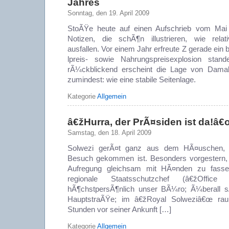
Jahres
Sonntag, den 19. April 2009
StoÃŸe heute auf einen Aufschrieb vom Mai
Notizen, die schÃ¶n illustrieren, wie rel
ausfallen. Vor einem Jahr erfreute Z gerade ein 
lpreis- sowie Nahrungspreisexplosion stan
rÃ¼ckblickend erscheint die Lage von Damals
zumindest: wie eine stabile Seitenlage.
Kategorie
Allgemein
â€žHurra, der PrÃ¤siden ist da!â€
Samstag, den 18. April 2009
Solwezi gerÃ¤t ganz aus dem HÃ¤uschen, 
Besuch gekommen ist. Besonders vorgestern, b
Aufregung gleichsam mit HÃ¤nden zu fassen
regionale Staatsschutzchef (â€žOffic
hÃ¶chstpersÃ¶nlich unser BÃ¼ro; Ã¼berall s
HauptstraÃŸe; im â€žRoyal Solweziâ€œ raub
Stunden vor seiner Ankunft […]
Kategorie
Allgemein