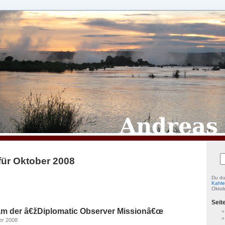
für Oktober 2008
Du du
Kahle
Oktob
Seit
m der â€žDiplomatic Observer Missionâ€œ
er 2008