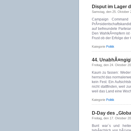
Disput im Lager
Samstag, den 25. Oktober 
Campaign Command J
PrÃ¤sidentschaftskand
auf befreundete Parteia
Den WahlkÃ¤mpfern ist 
Frust ob der Erfolge der 
Kategorie
Politik
44. UnabhÃ¤ngigke
Freitag, den 24. Oktober 2
Kaum zu fassen: Weder
herrscht das normalerwe
kein Fest. Ein Aufsicht
nicht stattfinden, weil 
weil das Land eine Woc
Kategorie
Politik
D-Day des „Global
Freitag, den 17. Oktober 2
Bunt war`s und heite
tatsÃ¤chlich von bÃ¼rge