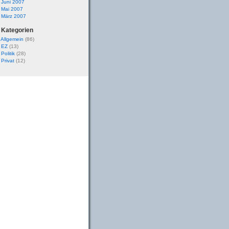
Juni 2007
Mai 2007
März 2007
 Kategorien
Allgemein
(86)
EZ
(13)
Politik
(28)
Privat
(12)