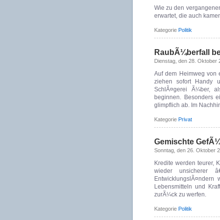
Wie zu den vergangenen
erwartet, die auch kame
Kategorie
Politik
RaubÃ¼berfall b
Dienstag, den 28. Oktober
Auf dem Heimweg von ei
ziehen sofort Handy 
SchlÃ¤gerei Ã¼ber, a
beginnen. Besonders e
glimpflich ab. Im Nachhi
Kategorie
Privat
Gemischte GefÃ¼h
Sonntag, den 26. Oktober 
Kredite werden teurer, 
wieder unsicherer â
EntwicklungslÃ¤ndern 
Lebensmitteln und Kraft
zurÃ¼ck zu werfen.
Kategorie
Politik