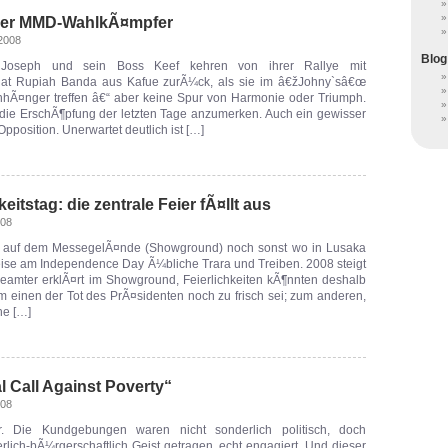
 der MMD-WahlkÃ¤mpfer
2008
Blog
oseph und sein Boss Keef kehren von ihrer Rallye mit
idat Rupiah Banda aus Kafue zurÃ¼ck, als sie im â€žJohny`sâ€œ
nhÃ¤nger treffen â€“ aber keine Spur von Harmonie oder Triumph.
die ErschÃ¶pfung der letzten Tage anzumerken. Auch ein gewisser
Opposition. Unerwartet deutlich ist […]
itstag: die zentrale Feier fÃ¤llt aus
008
 auf dem MessegelÃ¤nde (Showground) noch sonst wo in Lusaka
ise am Independence Day Ã¼bliche Trara und Treiben. 2008 steigt
sbeamter erklÃ¤rt im Showground, Feierlichkeiten kÃ¶nnten deshalb
zum einen der Tot des PrÃ¤sidenten noch zu frisch sei; zum anderen,
he […]
 Call Against Poverty“
008
r. Die Kundgebungen waren nicht sonderlich politisch, doch
rlich-bÃ¼rgerschaftlich Geist getragen, echt engagiert. Und dieser