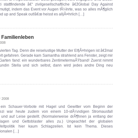
 stattfindende â€“ zivilgesellschaftliche â€žGlobal Day Against
mutigt, indem das Event vor Augen fÃ¼hrte, was so alles mÃ¶glich
nd up and Speak out!â€œ heisst es alljÃ¤hrlich […]
 Familienleben
2008
vierten Tag. Denn die reiselustige Mutter der ElfjÃ¤hrigen ist â€žmal
 gefahren. Gerade kam Samantha strahlend ans Fenster, zeigt mir
 Garten fand: ein wunderbares ZentimetermaÃŸband! Zuerst nimmt
undin Stella und sich selbst, dann wird jedes andre Ding neu
r 2008
in Schauer-Vorbote mit Hagel und Gewitter vom Beginn der
ezi war heute zudem von einem 10-stÃ¼ndigen Stromausfall
 und auf Leise gestellt. (Normalerweise drÃ¶hnen ja entlang der
nlagen und Gettoblaster alles zu.) Ungeachtet der globalen
Weltpolitik hier kaum Schlagzeilen. Ist kein Thema. Dieses
ionalen […]