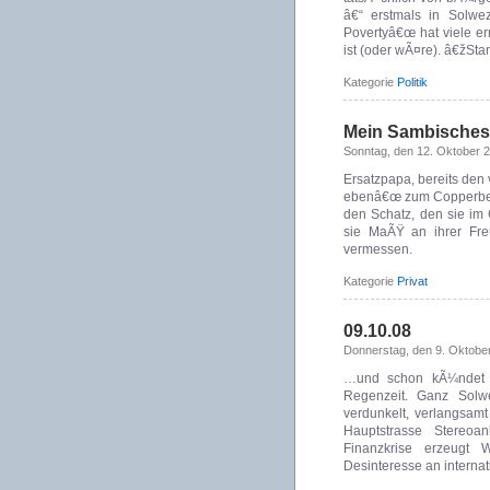
â€“ erstmals in Solwezi
Povertyâ€œ hat viele er
ist (oder wÃ¤re). â€žSta
Kategorie
Politik
Mein Sambisches
Sonntag, den 12. Oktober 
Ersatzpapa, bereits den 
ebenâ€œ zum Copperbelt
den Schatz, den sie im
sie MaÃŸ an ihrer Fre
vermessen.
Kategorie
Privat
09.10.08
Donnerstag, den 9. Oktobe
…und schon kÃ¼ndet e
Regenzeit. Ganz Solw
verdunkelt, verlangsamt
Hauptstrasse Stereoa
Finanzkrise erzeugt 
Desinteresse an internat