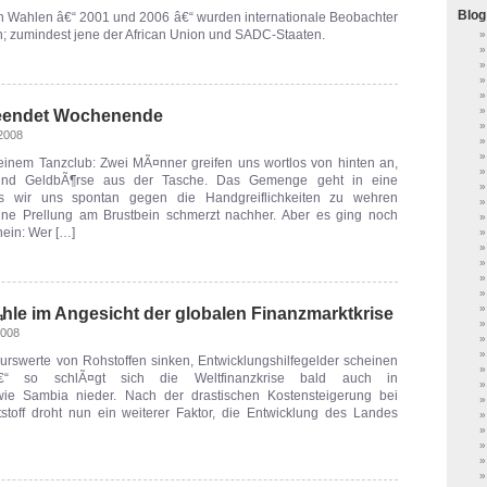
Blog
 Wahlen â€“ 2001 und 2006 â€“ wurden internationale Beobachter
n; zumindest jene der African Union und SADC-Staaten.
eendet Wochenende
 2008
nem Tanzclub: Zwei MÃ¤nner greifen uns wortlos von hinten an,
und GeldbÃ¶rse aus der Tasche. Das Gemenge geht in eine
ls wir uns spontan gegen die Handgreiflichkeiten zu wehren
ine Prellung am Brustbein schmerzt nachher. Aber es ging noch
nein: Wer […]
le im Angesicht der globalen Finanzmarktkrise
2008
Kurswerte von Rohstoffen sinken, Entwicklungshilfegelder scheinen
€“ so schlÃ¤gt sich die Weltfinanzkrise bald auch in
wie Sambia nieder. Nach der drastischen Kostensteigerung bei
stoff droht nun ein weiterer Faktor, die Entwicklung des Landes