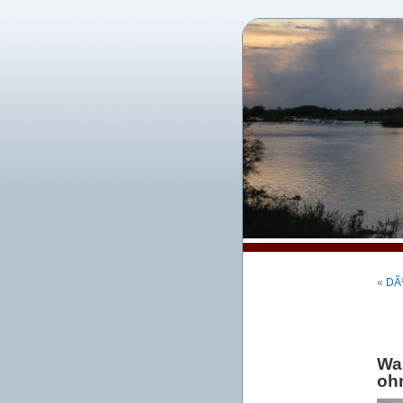
«
DÃ¼
Wa
oh