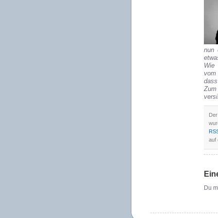
nun 
etwa
Wie 
vom 
dass
Zum 
vers
Der
wur
RSS
auf 
Ein
Du m