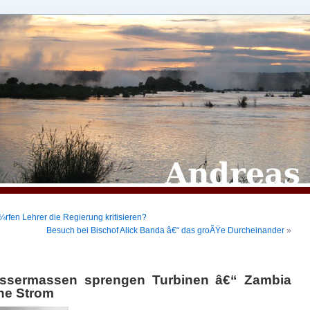
rfen Lehrer die Regierung kritisieren?
Besuch bei Bischof Alick Banda â€“ das groÃŸe Durcheinander
»
ssermassen sprengen Turbinen â€“ Zambia
ne Strom