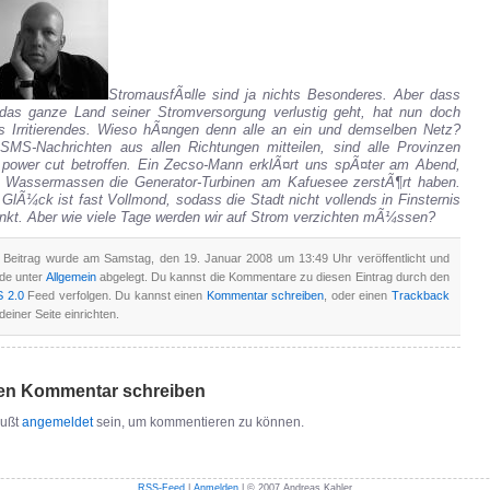
StromausfÃ¤lle sind ja nichts Besonderes. Aber dass
das ganze Land seiner Stromversorgung verlustig geht, hat nun doch
s Irritierendes. Wieso hÃ¤ngen denn alle an ein und demselben Netz?
SMS-Nachrichten aus allen Richtungen mitteilen, sind alle Provinzen
power cut betroffen. Ein Zecso-Mann erklÃ¤rt uns spÃ¤ter am Abend,
 Wassermassen die Generator-Turbinen am Kafuesee zerstÃ¶rt haben.
GlÃ¼ck ist fast Vollmond, sodass die Stadt nicht vollends in Finsternis
inkt. Aber wie viele Tage werden wir auf Strom verzichten mÃ¼ssen?
 Beitrag wurde am Samstag, den 19. Januar 2008 um 13:49 Uhr veröffentlicht und
de unter
Allgemein
abgelegt. Du kannst die Kommentare zu diesen Eintrag durch den
 2.0
Feed verfolgen. Du kannst einen
Kommentar schreiben
, oder einen
Trackback
deiner Seite einrichten.
en Kommentar schreiben
ußt
angemeldet
sein, um kommentieren zu können.
RSS-Feed
|
Anmelden
| © 2007 Andreas Kahler