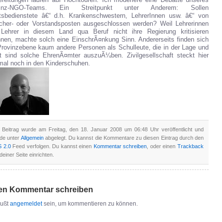
ereitungen laufen auf Hochtouren. Ich moderiere eine Debatte unseres
vinz-NGO-Teams. Ein Streitpunkt unter Anderem: Sollen
tsbedienstete â€“ d.h. Krankenschwestern, LehrerInnen usw. â€“ von
cher- oder Vorstandsposten ausgeschlossen werden? Weil Lehrerinnen
Lehrer in diesem Land qua Beruf nicht ihre Regierung kritisieren
nen, machte solch eine EinschrÃ¤nkung Sinn. Andererseits finden sich
Provinzebene kaum andere Personen als Schulleute, die in der Lage und
it sind solche EhrenÃ¤mter auszuÃ¼ben. Zivilgesellschaft steckt hier
mal noch in den Kinderschuhen.
 Beitrag wurde am Freitag, den 18. Januar 2008 um 06:48 Uhr veröffentlicht und
de unter
Allgemein
abgelegt. Du kannst die Kommentare zu diesen Eintrag durch den
 2.0
Feed verfolgen. Du kannst einen
Kommentar schreiben
, oder einen
Trackback
deiner Seite einrichten.
en Kommentar schreiben
ußt
angemeldet
sein, um kommentieren zu können.