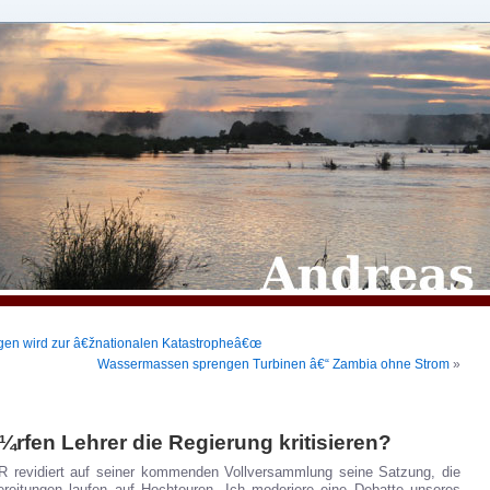
en wird zur â€žnationalen Katastropheâ€œ
Wassermassen sprengen Turbinen â€“ Zambia ohne Strom
»
rfen Lehrer die Regierung kritisieren?
 revidiert auf seiner kommenden Vollversammlung seine Satzung, die