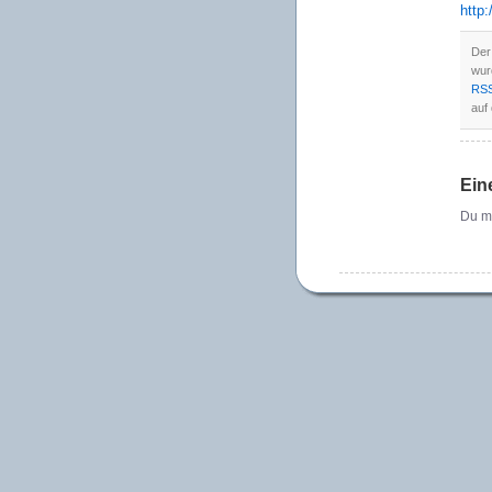
http
Der
wur
RSS
auf 
Ein
Du m