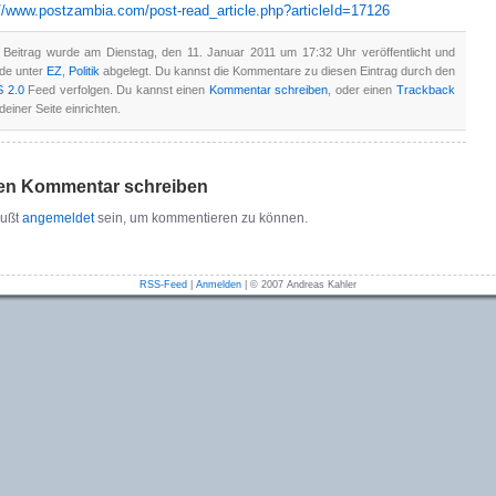
://www.postzambia.com/post-read_article.php?articleId=17126
 Beitrag wurde am Dienstag, den 11. Januar 2011 um 17:32 Uhr veröffentlicht und
de unter
EZ
,
Politik
abgelegt. Du kannst die Kommentare zu diesen Eintrag durch den
 2.0
Feed verfolgen. Du kannst einen
Kommentar schreiben
, oder einen
Trackback
deiner Seite einrichten.
en Kommentar schreiben
ußt
angemeldet
sein, um kommentieren zu können.
RSS-Feed
|
Anmelden
| © 2007 Andreas Kahler