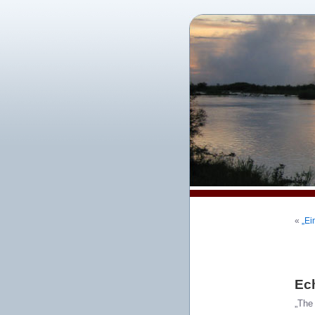
«
„Ei
Ec
„The